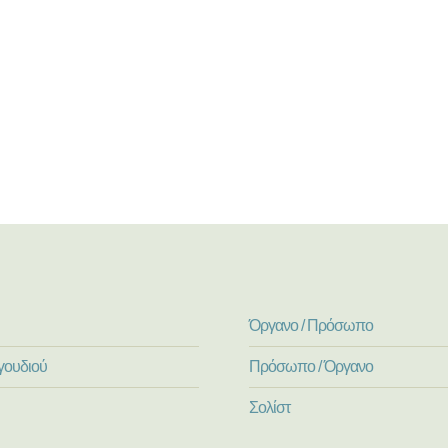
Όργανο / Πρόσωπο
γουδιού
Πρόσωπο / Όργανο
Σολίστ