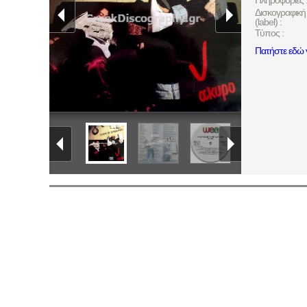
Πληροφορίες 
Δισκογραφική 
(label) :
Τύπος :
Πατήστε εδώ γ