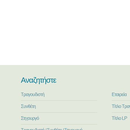
Αναζητήστε
Τραγουδιστή
Εταιρεία
Συνθέτη
Τίτλο Τρα
Στιχουργό
Τίτλο LP