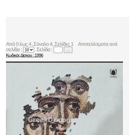
Από 0 έως 4 ,Σύνολο 4, Σελίδες 1
Αποτελέσματα ανά
σελίδα :
Σελίδα :
...
Κωδικός Δίσκου : 1996