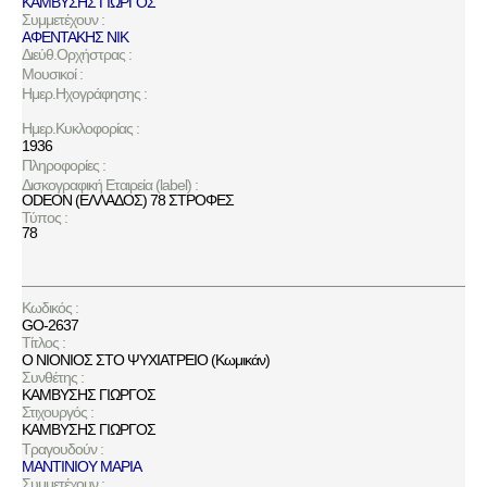
ΚΑΜΒΥΣΗΣ ΓΙΩΡΓΟΣ
Συμμετέχουν :
ΑΦΕΝΤΑΚΗΣ ΝΙΚ
Διεύθ.Ορχήστρας :
Μουσικοί :
Ημερ.Ηχογράφησης :
Ημερ.Κυκλοφορίας :
1936
Πληροφορίες :
Δισκογραφική Εταιρεία (label) :
ODEON (ΕΛΛΑΔΟΣ) 78 ΣΤΡΟΦΕΣ
Τύπος :
78
Κωδικός :
GO-2637
Τίτλος :
Ο ΝΙΟΝΙΟΣ ΣΤΟ ΨΥΧΙΑΤΡΕΙΟ (Κωμικάν)
Συνθέτης :
ΚΑΜΒΥΣΗΣ ΓΙΩΡΓΟΣ
Στιχουργός :
ΚΑΜΒΥΣΗΣ ΓΙΩΡΓΟΣ
Τραγουδούν :
ΜΑΝΤΙΝΙΟΥ ΜΑΡΙΑ
Συμμετέχουν :