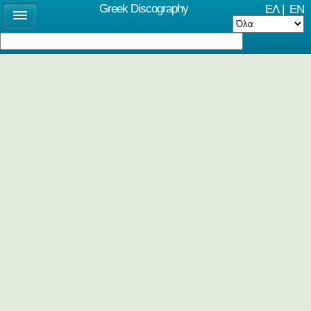
Greek Discography
ΕΛ
|
EN