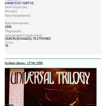
ΚΑΜΒΥΣΗΣ ΓΙΩΡΓΟΣ
Διεύθ.Ορχήστρας :
Μουσικοί :
Ημερ.Ηχογράφησης :
Ημερ.Κυκλοφορίας :
1936
Πληροφορίες :
Δισκογραφική Εταιρεία (label) :
ODEON (ΕΛΛΑΔΟΣ) 78 ΣΤΡΟΦΕΣ
Τύπος :
78
Κωδικός Δίσκου : LP No 1996