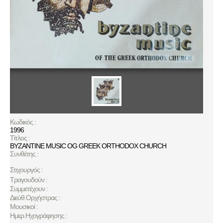
Κωδικός :
1996
Τίτλος :
BYZANTINE MUSIC OG GREEK ORTHODOX CHURCH
Συνθέτης :
Στιχουργός :
Τραγουδούν :
Συμμετέχουν :
Διεύθ.Ορχήστρας :
Μουσικοί :
Ημερ.Ηχογράφησης :