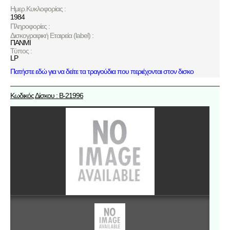
Ημερ.Κυκλοφορίας :
1984
Πληροφορίες :
Δισκογραφική Εταιρεία (label) :
ΠΑΝΜΙ
Τύπος :
LP
Πατήστε εδώ για να δείτε τα τραγούδια που περιέχονται στον δισκο
Κωδικός Δίσκου : B-21996