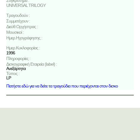
Συγκρότημα :
UNIVERSAL TRILOGY
Τραγουδούν :
Συμμετέχουν :
Διεύθ.Ορχήστρας :
Μουσικοί :
Ημερ.Ηχογράφησης :
Ημερ.Κυκλοφορίας :
1996
Πληροφορίες :
Δισκογραφική Εταιρεία (label) :
Ανεξάρτητα
Τύπος :
LP
Πατήστε εδώ για να δείτε τα τραγούδια που περιέχονται στον δισκο