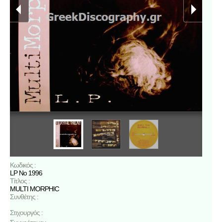
Κωδικός :
LP No 1996
Τίτλος :
MULTI MORPHIC
Συνθέτης :
Στιχουργός :