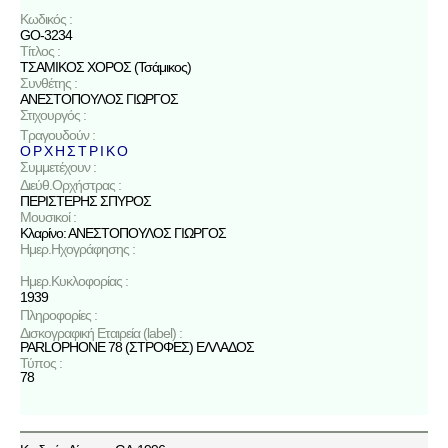
Κωδικός :
GO-3234
Τίτλος :
ΤΣΑΜΙΚΟΣ ΧΟΡΟΣ (Τσάμικος)
Συνθέτης :
ΑΝΕΣΤΟΠΟΥΛΟΣ ΓΙΩΡΓΟΣ
Στιχουργός :
Τραγουδούν :
Ο Ρ Χ Η Σ Τ Ρ Ι Κ Ο
Συμμετέχουν :
Διεύθ.Ορχήστρας :
ΠΕΡΙΣΤΕΡΗΣ ΣΠΥΡΟΣ
Μουσικοί :
Κλαρίνο: ΑΝΕΣΤΟΠΟΥΛΟΣ ΓΙΩΡΓΟΣ
Ημερ.Ηχογράφησης :
Ημερ.Κυκλοφορίας :
1939
Πληροφορίες :
Δισκογραφική Εταιρεία (label) :
PARLOPHONE 78 (ΣΤΡΟΦΕΣ) ΕΛΛΑΔΟΣ
Τύπος :
78