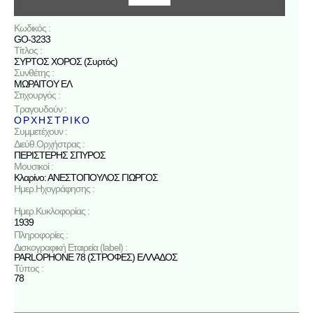
Κωδικός :
GO-3233
Τίτλος :
ΣΥΡΤΟΣ ΧΟΡΟΣ (Συρτός)
Συνθέτης :
ΜΩΡΑΙΤΟΥ ΕΛ
Στιχουργός :
Τραγουδούν :
Ο Ρ Χ Η Σ Τ Ρ Ι Κ Ο
Συμμετέχουν :
Διεύθ.Ορχήστρας :
ΠΕΡΙΣΤΕΡΗΣ ΣΠΥΡΟΣ
Μουσικοί :
Κλαρίνο: ΑΝΕΣΤΟΠΟΥΛΟΣ ΓΙΩΡΓΟΣ
Ημερ.Ηχογράφησης :
Ημερ.Κυκλοφορίας :
1939
Πληροφορίες :
Δισκογραφική Εταιρεία (label) :
PARLOPHONE 78 (ΣΤΡΟΦΕΣ) ΕΛΛΑΔΟΣ
Τύπος :
78