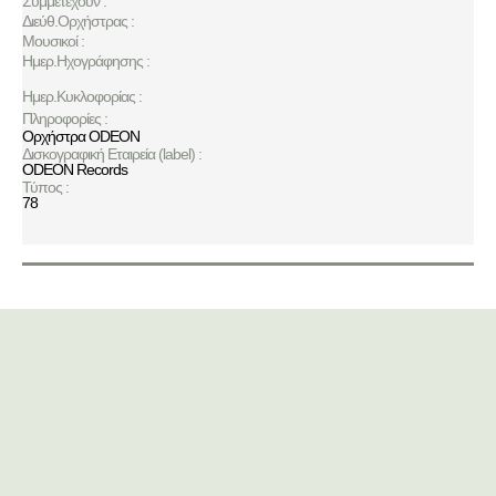
Συμμετέχουν :
Διεύθ.Ορχήστρας :
Μουσικοί :
Ημερ.Ηχογράφησης :
Ημερ.Κυκλοφορίας :
Πληροφορίες :
Ορχήστρα ODEON
Δισκογραφική Εταιρεία (label) :
ODEON Records
Τύπος :
78