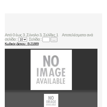
Από 0 έως 3 ,Σύνολο 3, Σελίδες 1
Αποτελέσματα ανά
σελίδα :
Σελίδα :
...
Κωδικός Δίσκου : B-21889