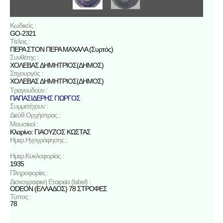
Κωδικός :
GO-2321
Τίτλος :
ΠΕΡΑ ΣΤΟΝ ΠΕΡΑ ΜΑΧΑΛΑ (Συρτός)
Συνθέτης :
ΧΟΛΕΒΑΣ ΔΗΜΗΤΡΙΟΣ(ΔΗΜΟΣ)
Στιχουργός :
ΧΟΛΕΒΑΣ ΔΗΜΗΤΡΙΟΣ(ΔΗΜΟΣ)
Τραγουδούν :
ΠΑΠΑΣΙΔΕΡΗΣ ΓΙΩΡΓΟΣ
Συμμετέχουν :
Διεύθ.Ορχήστρας :
Μουσικοί :
Κλαρίνο: ΓΙΑΟΥΖΟΣ ΚΩΣΤΑΣ
Ημερ.Ηχογράφησης :
Ημερ.Κυκλοφορίας :
1935
Πληροφορίες :
Δισκογραφική Εταιρεία (label) :
ODEON (ΕΛΛΑΔΟΣ) 78 ΣΤΡΟΦΕΣ
Τύπος :
78