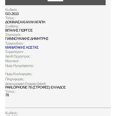
Κωδικός :
GO-2610
Τίτλος :
ΔΟΚΙΜΑΣΑ ΚΙ ΑΛΛΗ ΑΓΑΠΗ
Συνθέτης :
ΒΙΤΑΛΗΣ ΓΙΩΡΓΟΣ
Στιχουργός :
ΓΙΑΝΝΟΥΚΑΚΗΣ ΔΗΜΗΤΡΗΣ
Τραγουδούν :
ΜΑΝΙΑΤΑΚΗΣ ΚΩΣΤΑΣ
Συμμετέχουν :
Διεύθ.Ορχήστρας :
Μουσικοί :
Ημερ.Ηχογράφησης :
Ημερ.Κυκλοφορίας :
Πληροφορίες :
Δισκογραφική Εταιρεία (label) :
PARLOPHONE 78 (ΣΤΡΟΦΕΣ) ΕΛΛΑΔΟΣ
Τύπος :
78
Κωδικός :