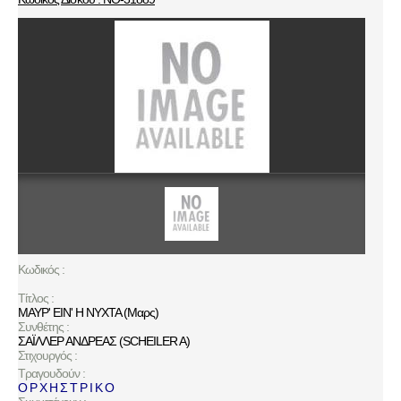
Κωδικός :
Τίτλος :
ΜΑΥΡ' ΕΙΝ' Η ΝΥΧΤΑ (Μαρς)
Συνθέτης :
ΣΑΪΛΛΕΡ ΑΝΔΡΕΑΣ (SCHEILER A)
Στιχουργός :
Τραγουδούν :
Ο Ρ Χ Η Σ Τ Ρ Ι Κ Ο