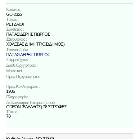
Κωδικός :
GO-2322
Τίτλος :
ΡΕΤΖΑΙΟΙ
Συνθέτης :
ΠΑΠΑΣΙΔΕΡΗΣ ΓΙΩΡΓΟΣ
Στιχουργός :
ΧΟΛΕΒΑΣ ΔΗΜΗΤΡΙΟΣ(ΔΗΜΟΣ)
Τραγουδούν :
ΠΑΠΑΣΙΔΕΡΗΣ ΓΙΩΡΓΟΣ
Συμμετέχουν :
Διεύθ.Ορχήστρας :
Μουσικοί :
Ημερ.Ηχογράφησης :
Ημερ.Κυκλοφορίας :
1935
Πληροφορίες :
Δισκογραφική Εταιρεία (label) :
ODEON (ΕΛΛΑΔΟΣ) 78 ΣΤΡΟΦΕΣ
Τύπος :
78
Κωδικός Δίσκου : NO-31889