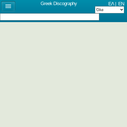
Greek Discography
ΕΛ
|
EN