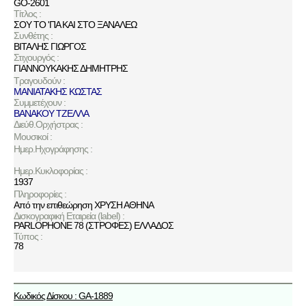
GO-2601
Τίτλος :
ΣΟΥ ΤΟ 'ΠΑ ΚΑΙ ΣΤΟ ΞΑΝΑΛΕΩ
Συνθέτης :
ΒΙΤΑΛΗΣ ΓΙΩΡΓΟΣ
Στιχουργός :
ΓΙΑΝΝΟΥΚΑΚΗΣ ΔΗΜΗΤΡΗΣ
Τραγουδούν :
ΜΑΝΙΑΤΑΚΗΣ ΚΩΣΤΑΣ
Συμμετέχουν :
ΒΑΝΑΚΟΥ ΤΖΕΛΛΑ
Διεύθ.Ορχήστρας :
Μουσικοί :
Ημερ.Ηχογράφησης :
Ημερ.Κυκλοφορίας :
1937
Πληροφορίες :
Από την επιθεώρηση ΧΡΥΣΗ ΑΘΗΝΑ
Δισκογραφική Εταιρεία (label) :
PARLOPHONE 78 (ΣΤΡΟΦΕΣ) ΕΛΛΑΔΟΣ
Τύπος :
78
Κωδικός Δίσκου : GA-1889