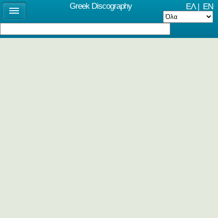
Greek Discography
ΕΛ
|
EN