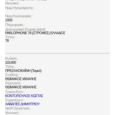
Μουσικοί :
Ημερ.Ηχογράφησης :
Ημερ.Κυκλοφορίας :
1933
Πληροφορίες :
Δισκογραφική Εταιρεία (label) :
PARLOPHONE 78 (ΣΤΡΟΦΕΣ) ΕΛΛΑΔΟΣ
Τύπος :
78
Κωδικός :
101400
Τίτλος :
ΠΡΕΖΑ ΚΟΚΑΪΝΗ (Ταγκό)
Συνθέτης :
ΘΩΜΑΚΟΣ ΜΙΧΑΛΗΣ
Στιχουργός :
ΘΩΜΑΚΟΣ ΜΙΧΑΛΗΣ
Τραγουδούν :
ΚΟΝΤΟΠΟΥΛΟΣ ΚΩΣΤΑΣ
Συμμετέχουν :
ΧΑΒΑΓΙΕΣ ΔΗΜΗΤΡΙΟΥ
Διεύθ.Ορχήστρας :
Μουσικοί :