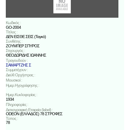
Κωδικός :
GO-2004
Τίτλος :
ΔΕΝ ΕΙΣΘΕ ΣΕΙΣ (Ταγκό)
Συνθέτης :
ΖΟΥΜΠΕΡ ΣΠΥΡΟΣ
Στιχουργός :
ΘΕΟΔΩΡΙΔΗΣ ΙΩΑΝΝΗΣ
Τραγουδούν :
ΣΑΜΑΡΤΖΗΣ Σ
Συμμετέχουν :
Διεύθ.Ορχήστρας :
Μουσικοί :
Ημερ.Ηχογράφησης :
Ημερ.Κυκλοφορίας :
1934
Πληροφορίες :
Δισκογραφική Εταιρεία (label) :
ODEON (ΕΛΛΑΔΟΣ) 78 ΣΤΡΟΦΕΣ
Τύπος :
78