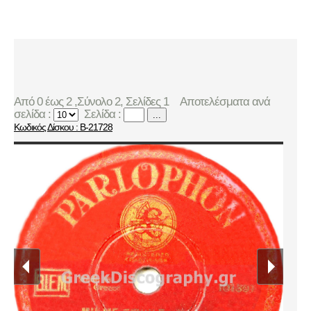
Από 0 έως 2 ,Σύνολο 2, Σελίδες 1
Αποτελέσματα ανά
σελίδα :
Σελίδα :
...
Κωδικός Δίσκου : B-21728