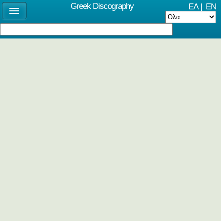
Greek Discography
ΕΛ
|
EN