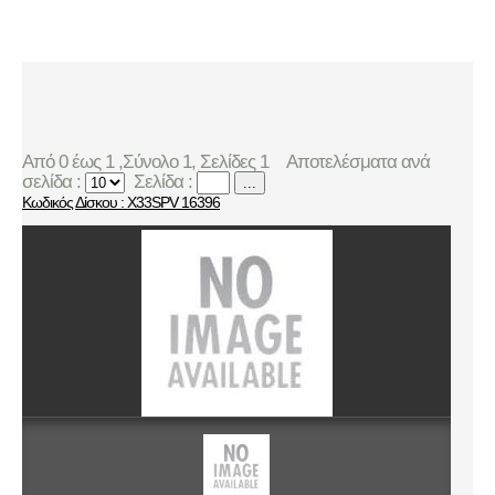
Από 0 έως 1 ,Σύνολο 1, Σελίδες 1
Αποτελέσματα ανά
σελίδα :
Σελίδα :
...
Κωδικός Δίσκου : X33SPV 16396