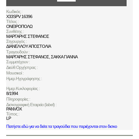
Κωδικός :
X33SPV 16396
Τίτλος :
ΟΝΕΙΡΟΠΟΛΩ
Συνθέτης :
ΜΑΡΓΑΡΗΣ ΣΤΕΦΑΝΟΣ
Στιχουργός :
ΔΙΑΝΕΛΛΟΥ ΑΠΟΣΤΟΛΙΑ
Τραγουδούν :
ΜΑΡΓΑΡΗΣ ΣΤΕΦΑΝΟΣ
,
ΣΑΚΚΑ ΓΙΑΝΝΑ
Συμμετέχουν :
Διεύθ.Ορχήστρας :
Μουσικοί :
Ημερ.Ηχογράφησης :
Ημερ.Κυκλοφορίας :
8/1994
Πληροφορίες :
Δισκογραφική Εταιρεία (label) :
PANVOX
Τύπος :
LP
Πατήστε εδώ για να δείτε τα τραγούδια που περιέχονται στον δισκο