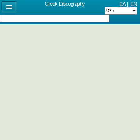
Greek Discography
ΕΛ
|
EN