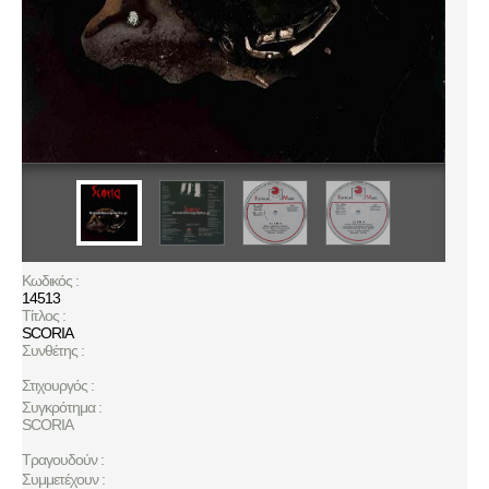
Κωδικός :
14513
Τίτλος :
SCORIA
Συνθέτης :
Στιχουργός :
Συγκρότημα :
SCORIA
Τραγουδούν :
Συμμετέχουν :