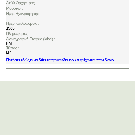
Διεύθ.Ορχήστρας :
Μουσικοί :
Ημερ.Ηχογράφησης :
Ημερ.Κυκλοφορίας :
1985
Πληροφορίες :
Δισκογραφική Εταιρεία (label) :
FM
Τύπος :
LP
Πατήστε εδώ για να δείτε τα τραγούδια που περιέχονται στον δισκο