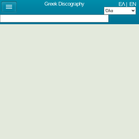
Greek Discography
ΕΛ
|
EN