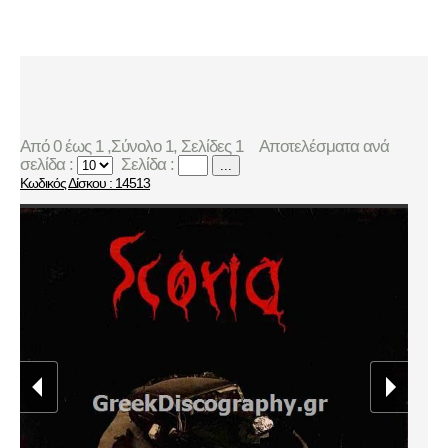
Από 0 έως 1 ,Σύνολο 1, Σελίδες 1
Αποτελέσματα ανά
σελίδα :
Σελίδα :
...
Κωδικός Δίσκου : 14513