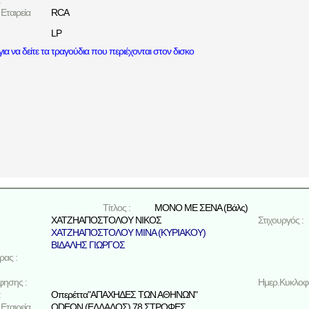
:
Εταιρεία
RCA
LP
ια να δείτε τα τραγούδια που περιέχονται στον δισκο
Τίτλος :
ΜΟΝΟ ΜΕ ΣΕΝΑ (Βάλς)
ΧΑΤΖΗΑΠΟΣΤΟΛΟΥ ΝΙΚΟΣ
Στιχουργός :
ΧΑΤΖΗΑΠΟΣΤΟΛΟΥ ΜΙΝΑ (ΚΥΡΙΑΚΟΥ)
ΒΙΔΑΛΗΣ ΓΙΩΡΓΟΣ
ρας :
φησης :
Ημερ.Κυκλοφο
:
Οπερέττα"ΑΠΑΧΗΔΕΣ ΤΩΝ ΑΘΗΝΩΝ"
Εταιρεία
ODEON (ΕΛΛΑΔΟΣ) 78 ΣΤΡΟΦΕΣ