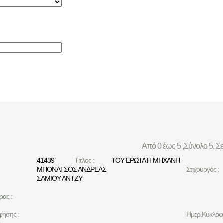
Από 0 έως 5 ,Σύνολο 5, Σ
41439
Τίτλος :
ΤΟΥ ΕΡΩΤΑ Η ΜΗΧΑΝΗ
ΜΠΟΝΑΤΣΟΣ ΑΝΔΡΕΑΣ
Στιχουργός :
ΣΑΜΙΟΥ ΑΝΤΖΥ
ρας :
φησης :
Ημερ.Κυκλοφο