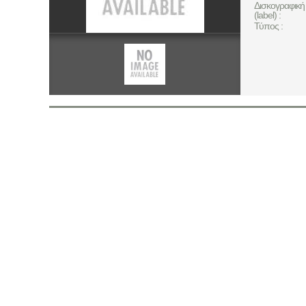
Δισκογραφική 
(label) :
Τύπος :