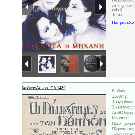
Πληροφορίες 
Δισκογραφική 
(label) :
Τύπος :
Πατήστε εδώ γ
Κωδικός Δίσκου : GA-1439
Κωδικός :
Συνθέτης :
Τραγουδούν :
Συμμετέχουν :
Διεύθ.Ορχήστ
Μουσικοί :
Ημερ.Ηχογρά
Πληροφορίες 
Δισκογραφική 