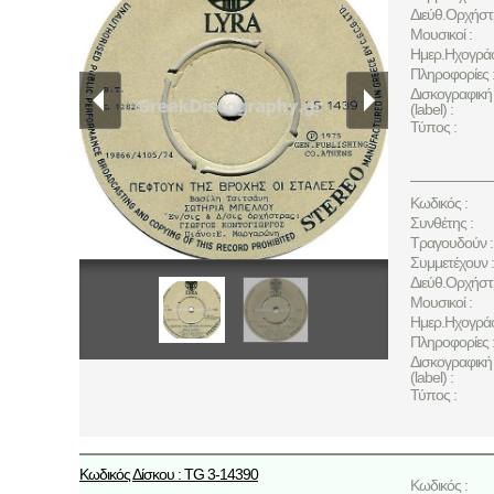
Διεύθ.Ορχήστ
Μουσικοί :
Ημερ.Ηχογρά
Πληροφορίες 
Δισκογραφική 
(label) :
Τύπος :
Κωδικός :
Συνθέτης :
Τραγουδούν :
Συμμετέχουν :
Διεύθ.Ορχήστ
Μουσικοί :
Ημερ.Ηχογρά
Πληροφορίες 
Δισκογραφική 
(label) :
Τύπος :
Κωδικός Δίσκου : TG 3-14390
Κωδικός :