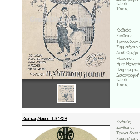
(label) :
Τύπος :
Κωδικός :
Συνθέτης :
Τραγουδούν :
Συμμετέχουν :
Διεύθ.Ορχήστ
Μουσικοί :
Ημερ.Ηχογρά
Πληροφορίες 
Δισκογραφική 
(label) :
Τύπος :
Κωδικός Δίσκου : LS 1439
Κωδικός :
Συνθέτης :
Τραγουδούν :
Συμμετέχουν :