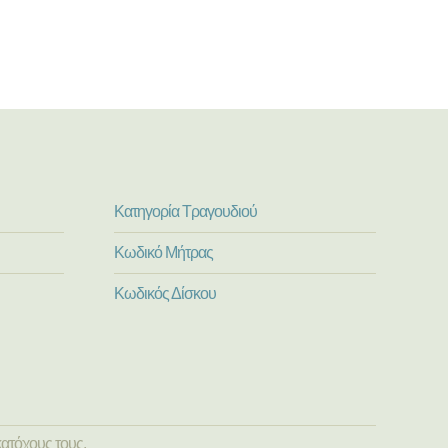
Κατηγορία Τραγουδιού
Κωδικό Μήτρας
Κωδικός Δίσκου
ατόχους τους.