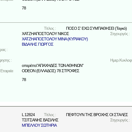
78
Τίτλος :
ΠΟΣΟ Σ' ΕΧΩ ΣΥΜΠΑΘΗΣΕΙ (Ταγκό)
ΧΑΤΖΗΑΠΟΣΤΟΛΟΥ ΝΙΚΟΣ
Στιχουργός :
ΧΑΤΖΗΑΠΟΣΤΟΛΟΥ ΜΙΝΑ (ΚΥΡΙΑΚΟΥ)
ΒΙΔΑΛΗΣ ΓΙΩΡΓΟΣ
ρας :
φησης :
Ημερ.Κυκλοφο
:
οπερέττα"ΑΠΑΧΗΔΕΣ ΤΩΝ ΑΘΗΝΩΝ"
Εταιρεία
ODEON (ΕΛΛΑΔΟΣ) 78 ΣΤΡΟΦΕΣ
78
L 12824
Τίτλος :
ΠΕΦΤΟΥΝ ΤΗΣ ΒΡΟΧΗΣ ΟΙ ΣΤΑΛΕΣ
ΤΣΙΤΣΑΝΗΣ ΒΑΣΙΛΗΣ
Στιχουργός :
ΜΠΕΛΛΟΥ ΣΩΤΗΡΙΑ