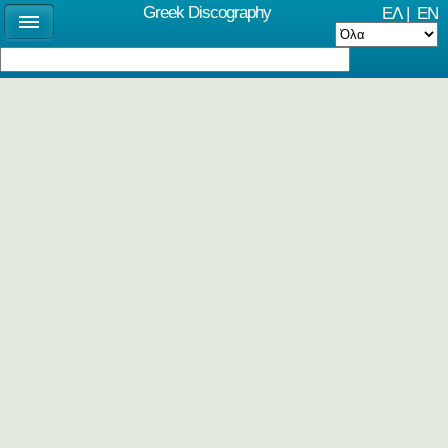
Greek Discography
ΕΛ
|
EN