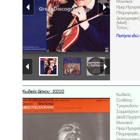
Μουσικοί :
Ημερ.Ηχογρά
Πληροφορίες 
Δισκογραφική 
(label) :
Τύπος :
Πατήστε εδώ γ
Κωδικός Δίσκου : 1021/2
Κωδικός :
Συνθέτης :
Τραγουδούν :
Συμμετέχουν :
Διεύθ.Ορχήστ
Μουσικοί :
Ημερ.Ηχογρά
Πληροφορίες 
Δισκογραφική 