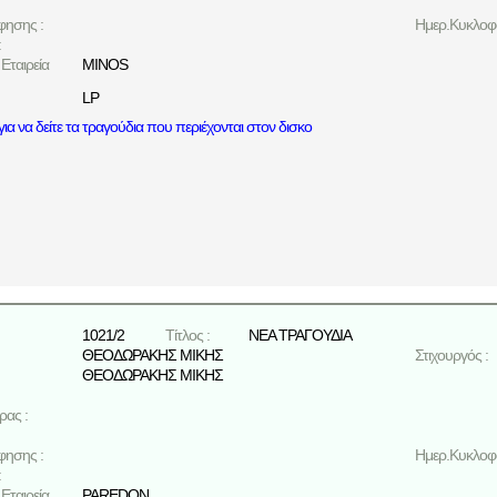
φησης :
Ημερ.Κυκλοφο
:
Εταιρεία
MINOS
LP
ια να δείτε τα τραγούδια που περιέχονται στον δισκο
1021/2
Τίτλος :
ΝΕΑ ΤΡΑΓΟΥΔΙΑ
ΘΕΟΔΩΡΑΚΗΣ ΜΙΚΗΣ
Στιχουργός :
ΘΕΟΔΩΡΑΚΗΣ ΜΙΚΗΣ
ρας :
φησης :
Ημερ.Κυκλοφο
:
Εταιρεία
PAREDON