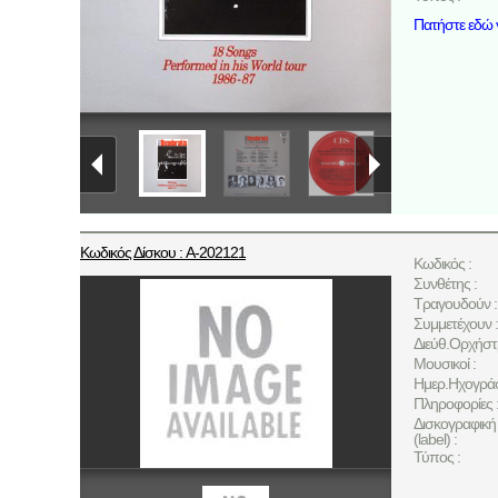
Πατήστε εδώ γ
Κωδικός Δίσκου : A-202121
Κωδικός :
Συνθέτης :
Τραγουδούν :
Συμμετέχουν :
Διεύθ.Ορχήστ
Μουσικοί :
Ημερ.Ηχογρά
Πληροφορίες 
Δισκογραφική 
(label) :
Τύπος :