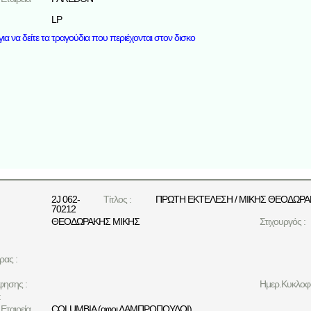
LP
ια να δείτε τα τραγούδια που περιέχονται στον δισκο
2J 062-
Τίτλος :
ΠΡΩΤΗ ΕΚΤΕΛΕΣΗ / ΜΙΚΗΣ ΘΕΟΔΩΡ
70212
ΘΕΟΔΩΡΑΚΗΣ ΜΙΚΗΣ
Στιχουργός :
ρας :
φησης :
Ημερ.Κυκλοφο
:
Εταιρεία
COLUMBIA (αφοι ΛΑΜΠΡΟΠΟΥΛΟΙ)