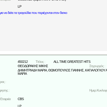
LP
ια να δείτε τα τραγούδια που περιέχονται στον δισκο
450212
Τίτλος :
ALL TIME GREATEST HITS
ΘΕΟΔΩΡΑΚΗΣ ΜΙΚΗΣ
Στιχουργός :
ΔΗΜΗΤΡΙΑΔΗ ΜΑΡΙΑ
,
ΘΩΜΟΠΟΥΛΟΣ ΓΙΑΝΝΗΣ
,
ΚΑΓΙΑΛΟΓΛΟΥ 
ΜΑΡΙΑ
ρας :
φησης :
Ημερ.Κυκλοφο
:
Εταιρεία
CBS
LP