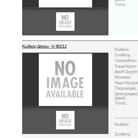
Τύπος :
Κωδικός Δίσκου : V- 80212
Κωδικός :
Συνθέτης :
Τραγουδούν :
Συμμετέχουν :
Διεύθ.Ορχήστ
Μουσικοί :
Ημερ.Ηχογρά
Πληροφορίες 
Δισκογραφική 
(label) :
Τύπος :
Κωδικός :
Συνθέτης :