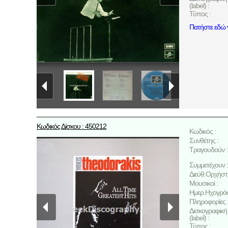
(label) :
Τύπος :
Πατήστε εδώ γ
Κωδικός Δίσκου : 450212
Κωδικός :
Συνθέτης :
Τραγουδούν :
Συμμετέχουν :
Διεύθ.Ορχήστ
Μουσικοί :
Ημερ.Ηχογρά
Πληροφορίες 
Δισκογραφική 
(label) :
Τύπος :