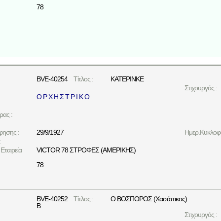
78
BVE-40254
Τίτλος :
ΚΑΤΕΡΙΝΚΕ
Στιχουργός :
Ο Ρ Χ Η Σ Τ Ρ Ι Κ Ο
ρας :
φησης :
29/9/1927
Ημερ.Κυκλοφο
:
Εταιρεία
VICTOR 78 ΣΤΡΟΦΕΣ (ΑΜΕΡΙΚΗΣ)
78
BVE-40252
Τίτλος :
Ο ΒΟΣΠΟΡΟΣ (Χασάπικος)
B
Στιχουργός :