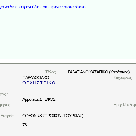
ια να δείτε τα τραγούδια που περιέχονται στον δισκο
Τίτλος :
ΓΑΛΑΤΙΑΝΟ ΧΑΣΑΠΙΚΟ (Χασάπικος)
ΠΑΡΑΔΟΣΙΑΚΟ
Στιχουργός :
Ο Ρ Χ Η Σ Τ Ρ Ι Κ Ο
ρας :
Αρμόνικα: ΣΤΕΦΟΣ
φησης :
Ημερ.Κυκλοφο
:
Εταιρεία
ODEON 78 ΣΤΡΟΦΩΝ (ΤΟΥΡΚΙΑΣ)
78