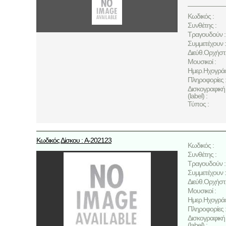
Κωδικός :
Συνθέτης :
Τραγουδούν :
Συμμετέχουν :
Διεύθ.Ορχήστ
Μουσικοί :
Ημερ.Ηχογρά
Πληροφορίες 
Δισκογραφική 
(label) :
Τύπος :
Κωδικός Δίσκου : A-202123
Κωδικός :
Συνθέτης :
Τραγουδούν :
Συμμετέχουν :
Διεύθ.Ορχήστ
Μουσικοί :
Ημερ.Ηχογρά
Πληροφορίες 
Δισκογραφική 
(label) :