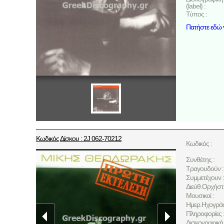
(label) :
Τύπος :
Πατήστε εδώ γ
Κωδικός Δίσκου : 2J 062-70212
Κωδικός :
Συνθέτης :
Τραγουδούν :
Συμμετέχουν :
Διεύθ.Ορχήστ
Μουσικοί :
Ημερ.Ηχογρά
Πληροφορίες 
Δισκογραφική 