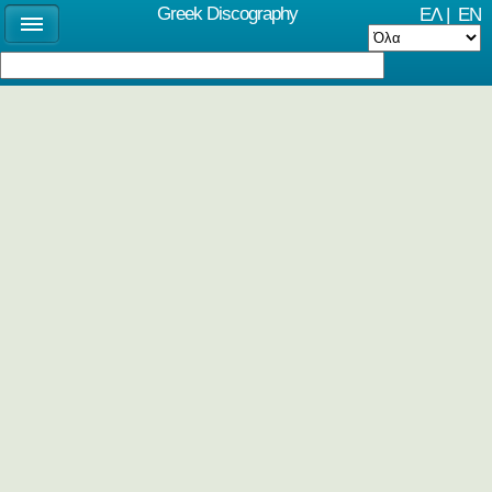
Greek Discography
ΕΛ
|
EN