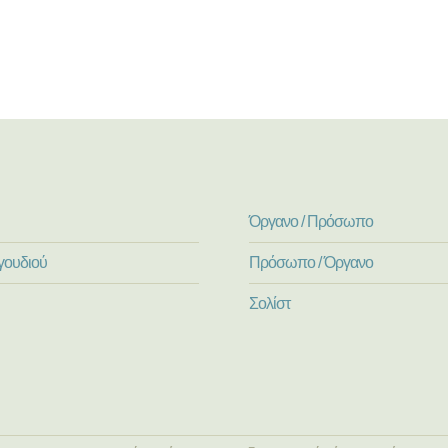
Όργανο / Πρόσωπο
γουδιού
Πρόσωπο / Όργανο
Σολίστ