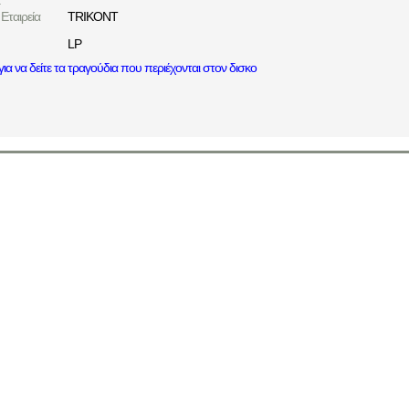
:
Εταιρεία
TRIKONT
LP
ια να δείτε τα τραγούδια που περιέχονται στον δισκο