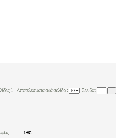
ελίδες 1
Αποτελέσματα ανά σελίδα :
Σελίδα :
...
ρίας :
1991