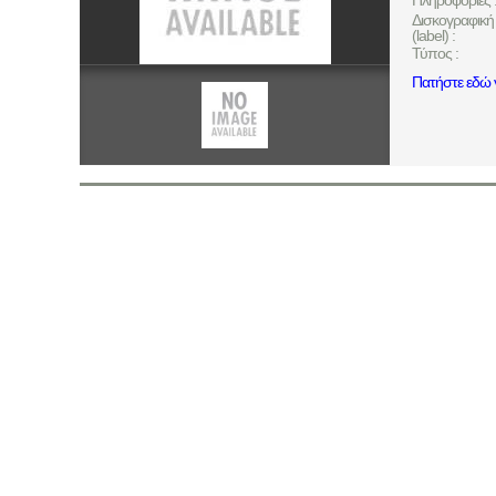
Πληροφορίες 
Δισκογραφική 
(label) :
Τύπος :
Πατήστε εδώ γ