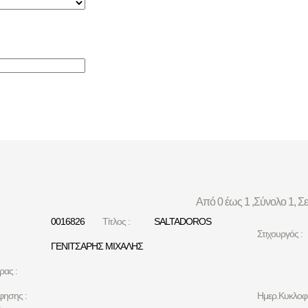
Από 0 έως 1 ,Σύνολο 1, Σ
0016826
Τίτλος :
SALTADOROS
Στιχουργός :
ΓΕΝΙΤΣΑΡΗΣ ΜΙΧΑΛΗΣ
ρας :
φησης :
Ημερ.Κυκλοφο