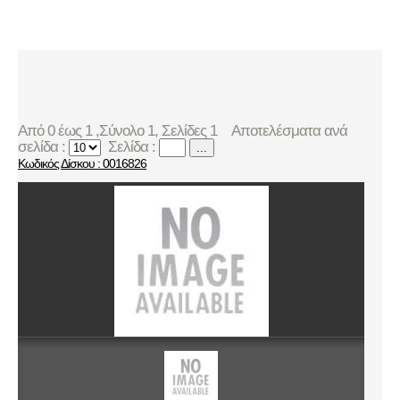
Από 0 έως 1 ,Σύνολο 1, Σελίδες 1
Αποτελέσματα ανά
σελίδα :
Σελίδα :
...
Κωδικός Δίσκου : 0016826