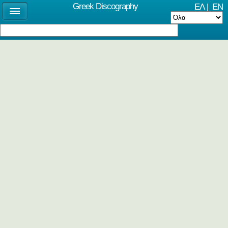
Greek Discography
ΕΛ
|
EN