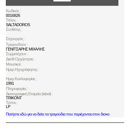
Κωδικός :
0016826
Τίτλος :
SALTADOROS
Συνθέτης :
Στιχουργός :
Τραγουδούν :
ΓΕΝΙΤΣΑΡΗΣ ΜΙΧΑΛΗΣ
Συμμετέχουν :
Διεύθ.Ορχήστρας :
Μουσικοί :
Ημερ.Ηχογράφησης :
Ημερ.Κυκλοφορίας :
1991
Πληροφορίες :
Δισκογραφική Εταιρεία (label) :
TRIKONT
Τύπος :
LP
Πατήστε εδώ για να δείτε τα τραγούδια που περιέχονται στον δισκο