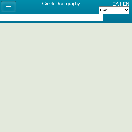
Greek Discography
ΕΛ
|
EN