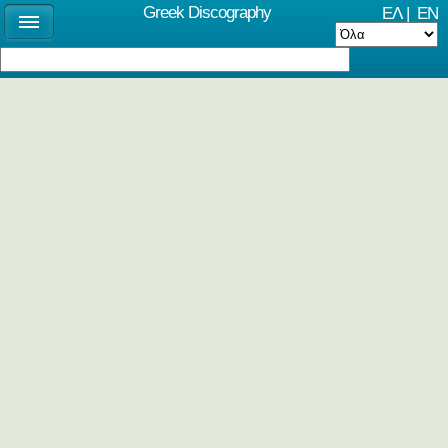
Greek Discography
ΕΛ
|
EN