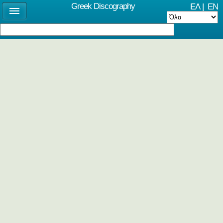
Greek Discography
ΕΛ
|
EN