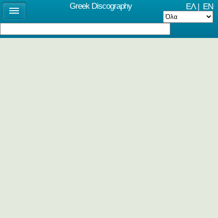
Greek Discography
ΕΛ
|
EN