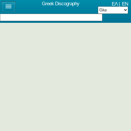
Greek Discography
ΕΛ
|
EN