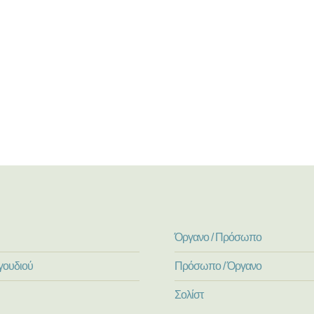
Όργανο / Πρόσωπο
γουδιού
Πρόσωπο / Όργανο
Σολίστ