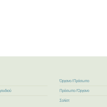
Όργανο / Πρόσωπο
γουδιού
Πρόσωπο / Όργανο
Σολίστ