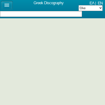
Greek Discography
ΕΛ
|
EN