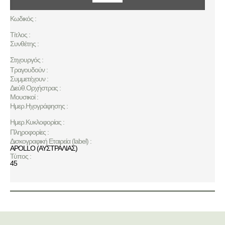
Κωδικός :
Τίτλος :
Συνθέτης :
Στιχουργός :
Τραγουδούν :
Συμμετέχουν :
Διεύθ.Ορχήστρας :
Μουσικοί :
Ημερ.Ηχογράφησης :
Ημερ.Κυκλοφορίας :
Πληροφορίες :
Δισκογραφική Εταιρεία (label) :
APOLLO (ΑΥΣΤΡΑΛΙΑΣ)
Τύπος :
45