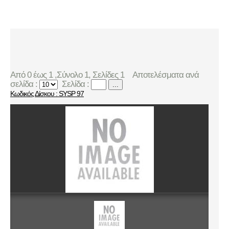
Από 0 έως 1 ,Σύνολο 1, Σελίδες 1
Αποτελέσματα ανά
σελίδα :
Σελίδα :
...
Κωδικός Δίσκου : SΥSP 97