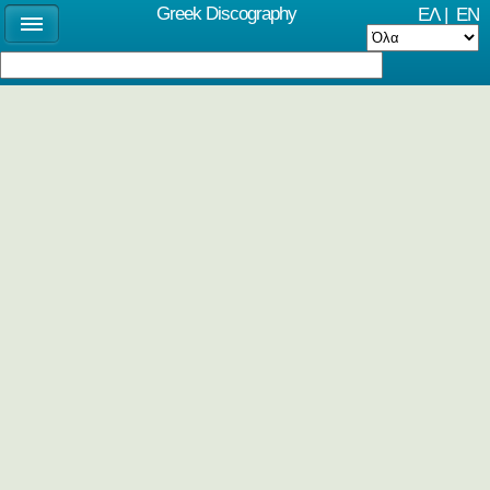
Greek Discography
ΕΛ
|
EN