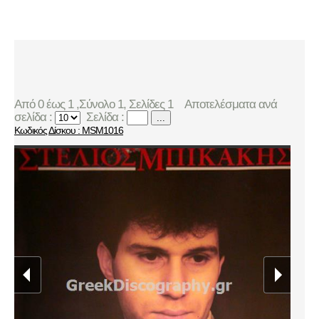
Από 0 έως 1 ,Σύνολο 1, Σελίδες 1
Αποτελέσματα ανά
σελίδα :
Σελίδα :
...
Κωδικός Δίσκου : MSM1016