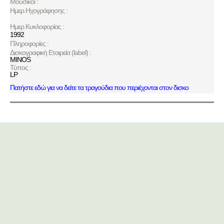
Μουσικοί :
Ημερ.Ηχογράφησης :
Ημερ.Κυκλοφορίας :
1992
Πληροφορίες :
Δισκογραφική Εταιρεία (label) :
MINOS
Τύπος :
LP
Πατήστε εδώ για να δείτε τα τραγούδια που περιέχονται στον δισκο