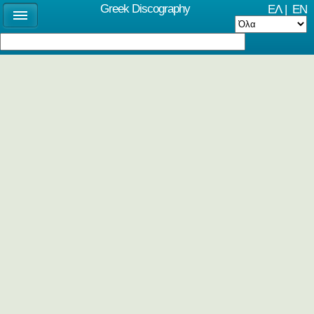
Greek Discography
ΕΛ
|
EN