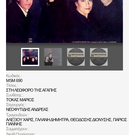
Κωδικός :
MSM 690
Τίτλος :
ΣΤΗ ΛΕΩΦΟΡΟ ΤΗΣ ΑΓΑΠΗΣ
Συνθέτης :
ΤΟΚΑΣ ΜΑΡΙΟΣ
Στιχουργός :
ΝΕΟΦΥΤΙΔΗΣ ΑΝΔΡΕΑΣ
Τραγουδούν :
ΑΛΕΞΙΟΥ ΧΑΡΙΣ
,
ΓΑΛΑΝΗ ΔΗΜΗΤΡΑ
,
ΘΕΟΔΟΣΗΣ ΔΙΟΝΥΣΗΣ
,
ΠΑΡΙΟΣ
ΓΙΑΝΝΗΣ
Συμμετέχουν :
Διεύθ.Ορχήστρας :