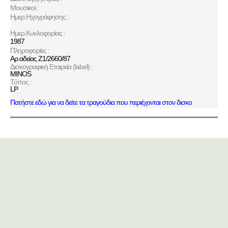
Μουσικοί :
Ημερ.Ηχογράφησης :
Ημερ.Κυκλοφορίας :
1987
Πληροφορίες :
Αρ.αδείας Z1/2660/87
Δισκογραφική Εταιρεία (label) :
MINOS
Τύπος :
LP
Πατήστε εδώ για να δείτε τα τραγούδια που περιέχονται στον δισκο