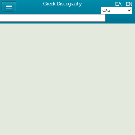
Greek Discography
ΕΛ
|
EN