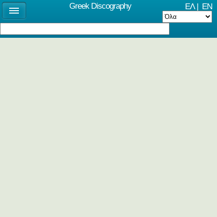
Greek Discography
ΕΛ
|
EN