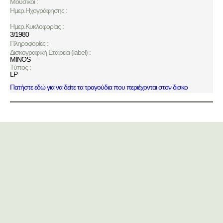
Μουσικοί :
Ημερ.Ηχογράφησης :
Ημερ.Κυκλοφορίας :
3/1980
Πληροφορίες :
Δισκογραφική Εταιρεία (label) :
MINOS
Τύπος :
LP
Πατήστε εδώ για να δείτε τα τραγούδια που περιέχονται στον δισκο