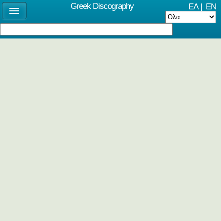
Greek Discography
ΕΛ
|
EN