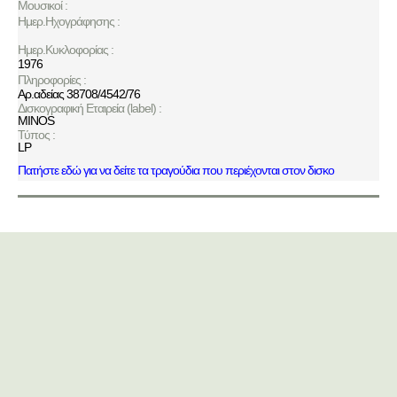
Μουσικοί :
Ημερ.Ηχογράφησης :
Ημερ.Κυκλοφορίας :
1976
Πληροφορίες :
Αρ.αδείας 38708/4542/76
Δισκογραφική Εταιρεία (label) :
MINOS
Τύπος :
LP
Πατήστε εδώ για να δείτε τα τραγούδια που περιέχονται στον δισκο