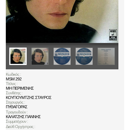
Κωδικός :
MSM 292
Τίτλος :
ΜΗ ΠΕΡΙΜΕΝΗΣ
Συνθέτης :
ΚΟΥΓΙΟΥΜΤΖΗΣ ΣΤΑΥΡΟΣ
Στιχουργός :
ΠΥΘΑΓΟΡΑΣ
Τραγουδούν :
ΚΑΛΑΤΖΗΣ ΓΙΑΝΝΗΣ
Συμμετέχουν :
Διεύθ.Ορχήστρας :