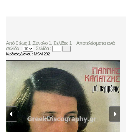
Από 0 έως 1 ,Σύνολο 1, Σελίδες 1
Αποτελέσματα ανά
σελίδα :
Σελίδα :
...
Κωδικός Δίσκου : MSM 292