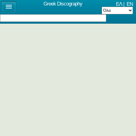
Greek Discography
ΕΛ
|
EN