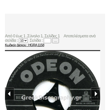
Από 0 έως 1 ,Σύνολο 1, Σελίδες 1
Αποτελέσματα ανά
σελίδα :
Σελίδα :
...
Κωδικός Δίσκου : HGRA 1158