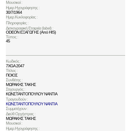
Μουσικοί :
Ημερ.Ηχογράφησης :
30/7/1964
Ημερ.Κυκλοφορίας :
Πληροφορίες :
Δισκογραφική Εταιρεία (label) :
ODEON ΕΞΑΓΩΓΗΣ (Από HIS)
Τύπος :
45
Κωδικός :
7XGA 2047
Τίτλος :
ΠΟΙΟΣ
Συνθέτης :
ΜΩΡΑΚΗΣ ΤΑΚΗΣ
Στιχουργός :
ΚΩΝΣΤΑΝΤΟΠΟΥΛΟΥ ΝΑΝΤΙΑ
Τραγουδούν :
ΚΩΝΣΤΑΝΤΟΠΟΥΛΟΥ ΝΑΝΤΙΑ
Συμμετέχουν :
Διεύθ.Ορχήστρας :
ΜΩΡΑΚΗΣ ΤΑΚΗΣ
Μουσικοί :
Ημερ.Ηχογράφησης :