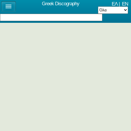
Greek Discography
ΕΛ
|
EN