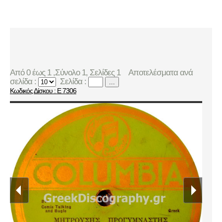
Από 0 έως 1 ,Σύνολο 1, Σελίδες 1
Αποτελέσματα ανά
σελίδα :
Σελίδα :
...
Κωδικός Δίσκου : E 7306