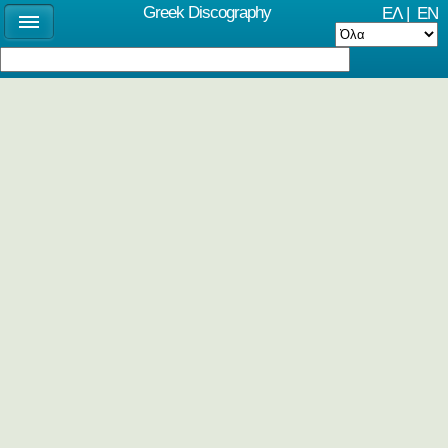
Greek Discography
ΕΛ
|
EN