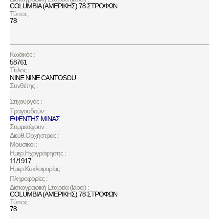
COLUMBIA (ΑΜΕΡΙΚΗΣ) 78 ΣΤΡΟΦΩΝ
Τύπος :
78
Κωδικός :
58761
Τίτλος :
NINE NINE CANTOSOU
Συνθέτης :
Στιχουργός :
Τραγουδούν :
ΕΦΕΝΤΗΣ ΜΙΝΑΣ
Συμμετέχουν :
Διεύθ.Ορχήστρας :
Μουσικοί :
Ημερ.Ηχογράφησης :
11/1917
Ημερ.Κυκλοφορίας :
Πληροφορίες :
Δισκογραφική Εταιρεία (label) :
COLUMBIA (ΑΜΕΡΙΚΗΣ) 78 ΣΤΡΟΦΩΝ
Τύπος :
78