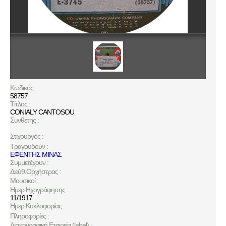
Κωδικός :
58757
Τίτλος :
CONIALY CANTOSOU
Συνθέτης :
Στιχουργός :
Τραγουδούν :
ΕΦΕΝΤΗΣ ΜΙΝΑΣ
Συμμετέχουν :
Διεύθ.Ορχήστρας :
Μουσικοί :
Ημερ.Ηχογράφησης :
11/1917
Ημερ.Κυκλοφορίας :
Πληροφορίες :
Δισκογραφική Εταιρεία (label) :