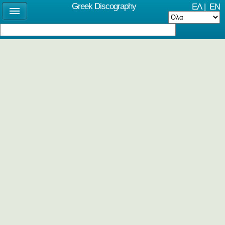
Greek Discography
ΕΛ
|
EN