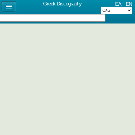
Greek Discography
ΕΛ
|
EN