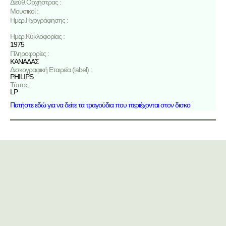
Διεύθ.Ορχήστρας :
Μουσικοί :
Ημερ.Ηχογράφησης :
Ημερ.Κυκλοφορίας :
1975
Πληροφορίες :
ΚΑΝΑΔΑΣ
Δισκογραφική Εταιρεία (label) :
PHILIPS
Τύπος :
LP
Πατήστε εδώ για να δείτε τα τραγούδια που περιέχονται στον δισκο