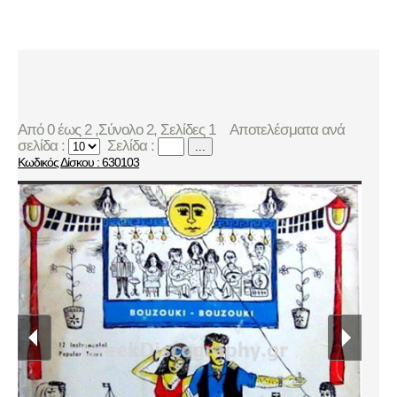
Από 0 έως 2 ,Σύνολο 2, Σελίδες 1
Αποτελέσματα ανά
σελίδα :
Σελίδα :
...
Κωδικός Δίσκου : 630103