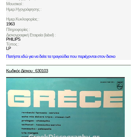
Μουσικοί :
Ημερ.Ηχογράφησης :
Ημερ.Κυκλοφορίας :
1963
Πληροφορίες :
Δισκογραφική Εταιρεία (label) :
PHILIPS
Τύπος :
LP
Πατήστε εδώ για να δείτε τα τραγούδια που περιέχονται στον δισκο
Κωδικός Δίσκου : 630103