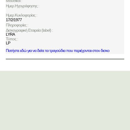
Μουσικοί :
Ημερ.Ηχογράφησης :
Ημερ.Κυκλοφορίας :
17/2/1977
Πληροφορίες :
Δισκογραφική Εταιρεία (label) :
LYRA
Τύπος :
LP
Πατήστε εδώ για να δείτε τα τραγούδια που περιέχονται στον δισκο