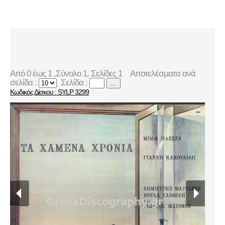
Από 0 έως 1 ,Σύνολο 1, Σελίδες 1
Αποτελέσματα ανά
σελίδα :
Σελίδα :
...
Κωδικός Δίσκου : SYLP 3299