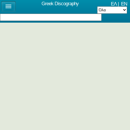
Greek Discography
ΕΛ
|
EN