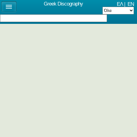
Greek Discography
ΕΛ
|
EN