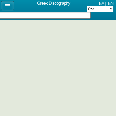
Greek Discography
ΕΛ
|
EN