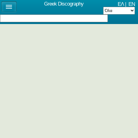
Greek Discography
ΕΛ
|
EN