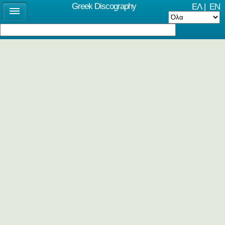
Greek Discography
ΕΛ
|
EN