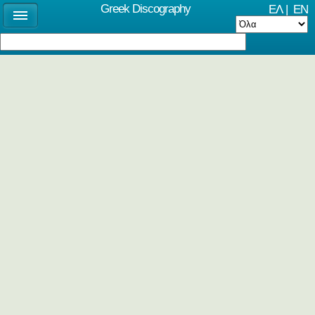
Greek Discography
ΕΛ
|
EN