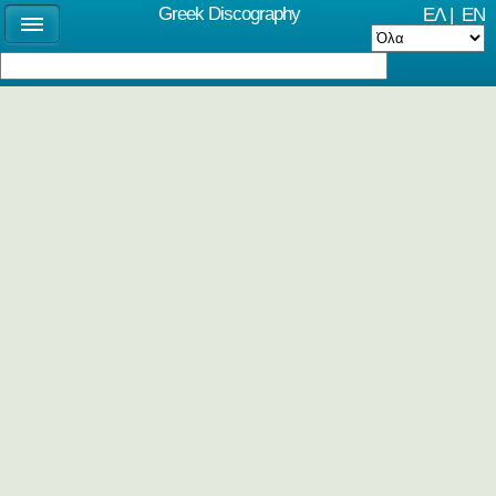
Greek Discography
ΕΛ
|
EN