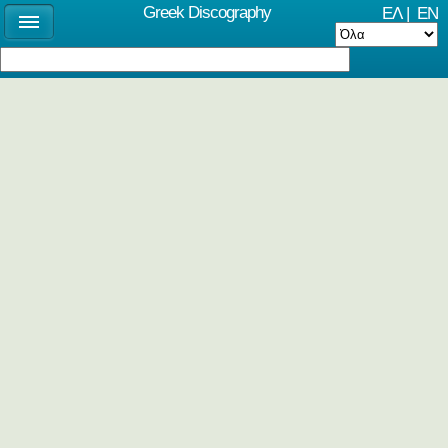
Greek Discography
ΕΛ
|
EN