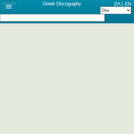
Greek Discography
ΕΛ
|
EN