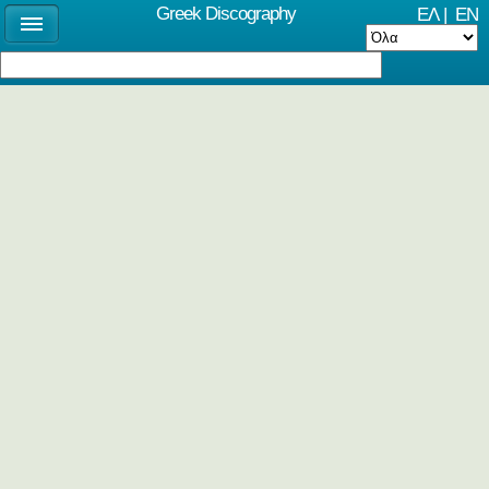
Greek Discography
ΕΛ
|
EN