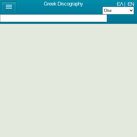
Greek Discography
ΕΛ
|
EN