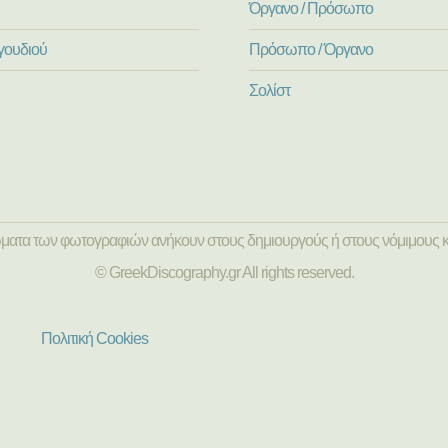
Όργανο / Πρόσωπο
γουδιού
Πρόσωπο / Όργανο
Σολίστ
ώματα των φωτογραφιών ανήκουν στους δημιουργούς ή στους νόμιμους κ
© GreekDiscography.gr All rights reserved.
Πολιτική Cookies