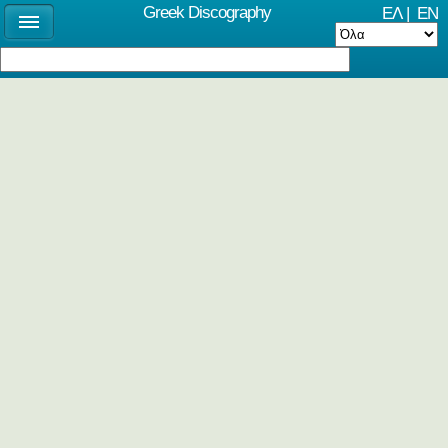
Greek Discography
ΕΛ
|
EN