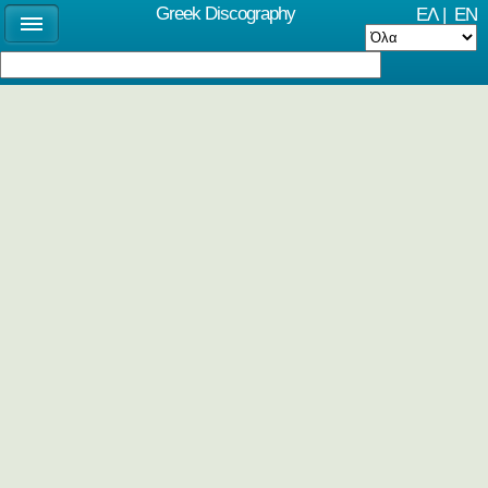
Greek Discography
ΕΛ
|
EN