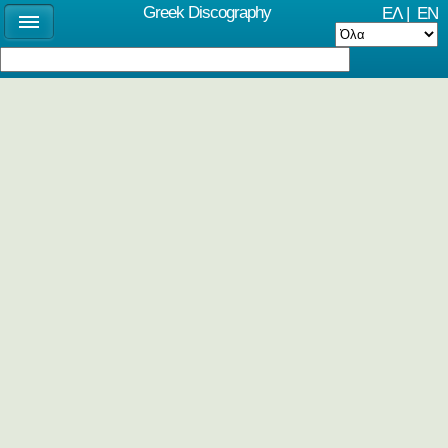
Greek Discography
ΕΛ
|
EN