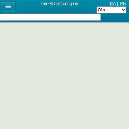
Greek Discography
ΕΛ
|
EN