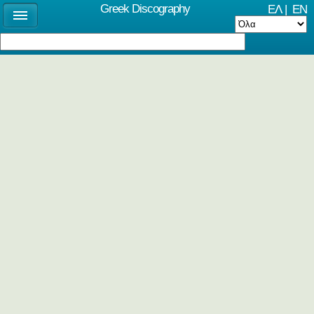
Greek Discography
ΕΛ
|
EN