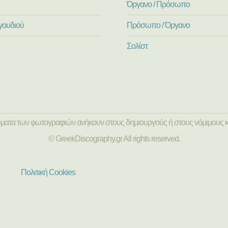
Όργανο / Πρόσωπο
γουδιού
Πρόσωπο / Όργανο
Σολίστ
ώματα των φωτογραφιών ανήκουν στους δημιουργούς ή στους νόμιμους κ
© GreekDiscography.gr All rights reserved.
Πολιτική Cookies