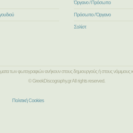
Όργανο / Πρόσωπο
γουδιού
Πρόσωπο / Όργανο
Σολίστ
ώματα των φωτογραφιών ανήκουν στους δημιουργούς ή στους νόμιμους κ
© GreekDiscography.gr All rights reserved.
Πολιτική Cookies